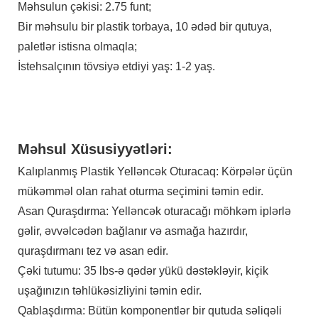
Məhsulun çəkisi: 2.75 funt;
Bir məhsulu bir plastik torbaya, 10 ədəd bir qutuya,
paletlər istisna olmaqla;
İstehsalçının tövsiyə etdiyi yaş: 1-2 yaş.
Məhsul Xüsusiyyətləri:
Kalıplanmış Plastik Yelləncək Oturacaq: Körpələr üçün
mükəmməl olan rahat oturma seçimini təmin edir.
Asan Quraşdırma: Yelləncək oturacağı möhkəm iplərlə
gəlir, əvvəlcədən bağlanır və asmağa hazırdır,
quraşdırmanı tez və asan edir.
Çəki tutumu: 35 lbs-ə qədər yükü dəstəkləyir, kiçik
uşağınızın təhlükəsizliyini təmin edir.
Qablaşdırma: Bütün komponentlər bir qutuda səliqəli