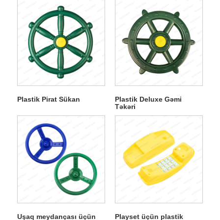
Aksessuarı
Plastik Pirat Sükan
Plastik Deluxe Gəmi
Təkəri
Uşaq meydançası üçün
Playset üçün plastik