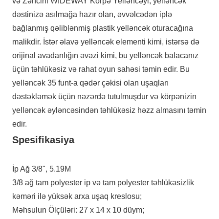
və Zəncirli WIDEWAY Körpə Yelləncəyi, yelləncək
dəstinizə asılmağa hazır olan, əvvəlcədən iplə
bağlanmış qəliblənmiş plastik yelləncək oturacağına
malikdir. İstər əlavə yelləncək elementi kimi, istərsə də
orijinal avadanlığın əvəzi kimi, bu yelləncək balacanız
üçün təhlükəsiz və rahat oyun sahəsi təmin edir. Bu
yelləncək 35 funt-a qədər çəkisi olan uşaqları
dəstəkləmək üçün nəzərdə tutulmuşdur və körpənizin
yelləncək əyləncəsindən təhlükəsiz həzz almasını təmin
edir.
Spesifikasiya
İp Ağ 3/8", 5.19M
3/8 ağ tam polyester ip və tam polyester təhlükəsizlik
kəməri ilə yüksək arxa uşaq kreslosu;
Məhsulun Ölçüləri: 27 x 14 x 10 düym;