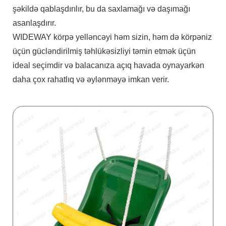
şəkildə qablaşdırılır, bu da saxlamağı və daşımağı
asanlaşdırır.
WIDEWAY körpə yelləncəyi həm sizin, həm də körpəniz
üçün gücləndirilmiş təhlükəsizliyi təmin etmək üçün
ideal seçimdir və balacanıza açıq havada oynayarkən
daha çox rahatlıq və əylənməyə imkan verir.