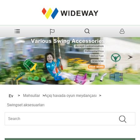
>
Məhsullar
>
Açıq havada oyun meydançası
>
Ev
Swingset aksesuarları