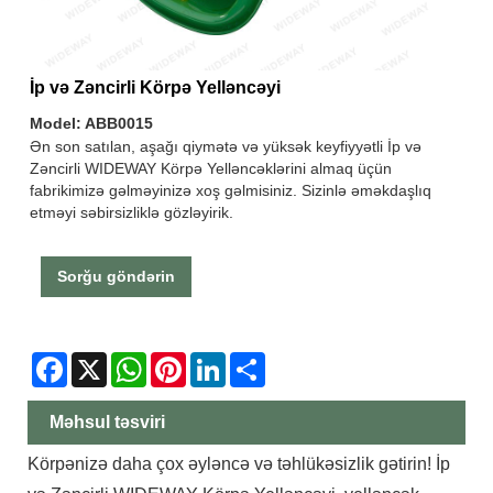
İp və Zəncirli Körpə Yelləncəyi
Model: ABB0015
Ən son satılan, aşağı qiymətə və yüksək keyfiyyətli İp və
Zəncirli WIDEWAY Körpə Yelləncəklərini almaq üçün
fabrikimizə gəlməyinizə xoş gəlmisiniz. Sizinlə əməkdaşlıq
etməyi səbirsizliklə gözləyirik.
Sorğu göndərin
Facebook
X
WhatsApp
Pinterest
LinkedIn
Share
Məhsul təsviri
Körpənizə daha çox əyləncə və təhlükəsizlik gətirin! İp