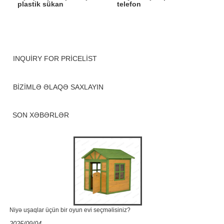
plastik sükan
telefon
INQUIRY FOR PRICELIST
BIZIMLƏ ƏLAQƏ SAXLAYIN
SON XƏBƏRLƏR
Niyə uşaqlar üçün bir oyun evi seçməlisiniz?
2025/09/04