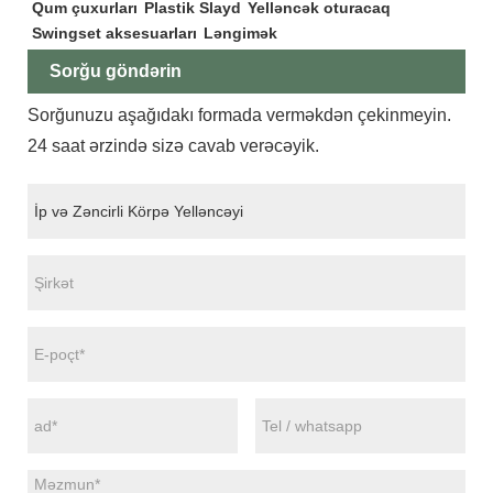
Qum çuxurları
Plastik Slayd
Yelləncək oturacaq
Swingset aksesuarları
Ləngimək
Sorğu göndərin
Sorğunuzu aşağıdakı formada verməkdən çekinmeyin.
24 saat ərzində sizə cavab verəcəyik.