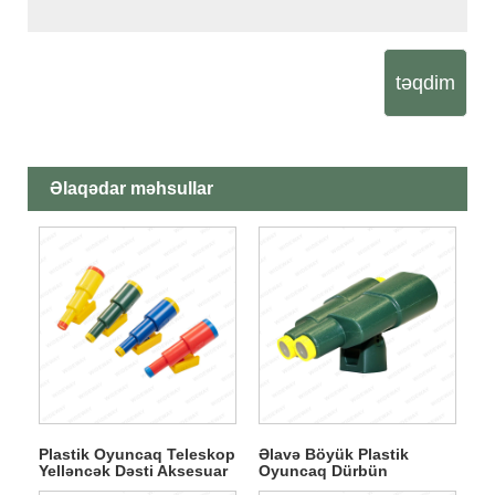
təqdim
Əlaqədar məhsullar
Plastik Oyuncaq Teleskop
Əlavə Böyük Plastik
Yelləncək Dəsti Aksesuar
Oyuncaq Dürbün
Yelləncək Dəsti