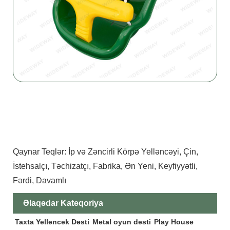
Qaynar Teqlər: İp və Zəncirli Körpə Yelləncəyi, Çin,
İstehsalçı, Təchizatçı, Fabrika, Ən Yeni, Keyfiyyətli,
Fərdi, Davamlı
Əlaqədar Kateqoriya
Taxta Yelləncək Dəsti
Metal oyun dəsti
Play House