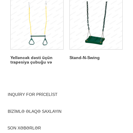
Yelləncək dəsti üçün
Stand-N-Swing
trapesiya çubuğu və
üzüklər
INQUIRY FOR PRICELIST
BIZIMLƏ ƏLAQƏ SAXLAYIN
SON XƏBƏRLƏR