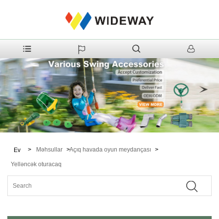
>
Məhsullar
>
Açıq havada oyun meydançası
>
Ev
Yelləncək oturacaq