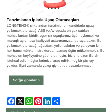
Tənzimlənən İplərlə Uşaq Oturacaqları
LONGTENG® şirkətindən tənzimlənən kəndirlərlə uşaq
yelləncək oturacağı ABŞ və Avropada ən çox satılan
məhsullardan biridir, əgər siz uşaqlarınız üçün əyləncəli və
maraqlı açıq hava fəaliyyəti axtarırsınızsa, buraya baxın. Bu
yelləncək oturacağı ağacdan, yelləncəkdən və ya eyvan kimi
hər hansı möhkəm strukturdan asmaq üçün mükəmməldir. Bu
məhsulun keyfiyyətinə şübhə etməyin, biz onu uzun illərdir
istehsal edib müştərilərimizə ixrac edirik, heç bir pis rəy
yoxdur. Eyni zamanda yaxşı qiymət də əvəzolunmazdır.
Sorğu göndərin
Facebook
X
WhatsApp
Pinterest
LinkedIn
Share