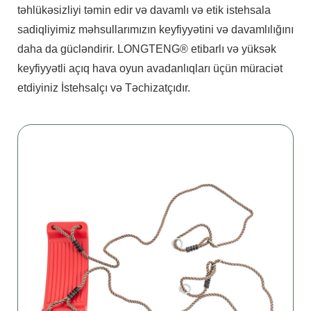
təhlükəsizliyi təmin edir və davamlı və etik istehsala
sadiqliyimiz məhsullarımızın keyfiyyətini və davamlılığını
daha da gücləndirir. LONGTENG® etibarlı və yüksək
keyfiyyətli açıq hava oyun avadanlıqları üçün müraciət
etdiyiniz İstehsalçı və Təchizatçıdır.