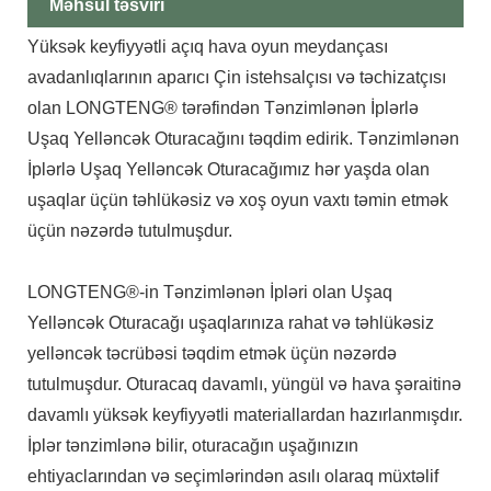
Məhsul təsviri
Yüksək keyfiyyətli açıq hava oyun meydançası
avadanlıqlarının aparıcı Çin istehsalçısı və təchizatçısı
olan LONGTENG® tərəfindən Tənzimlənən İplərlə
Uşaq Yelləncək Oturacağını təqdim edirik. Tənzimlənən
İplərlə Uşaq Yelləncək Oturacağımız hər yaşda olan
uşaqlar üçün təhlükəsiz və xoş oyun vaxtı təmin etmək
üçün nəzərdə tutulmuşdur.
LONGTENG®-in Tənzimlənən İpləri olan Uşaq
Yelləncək Oturacağı uşaqlarınıza rahat və təhlükəsiz
yelləncək təcrübəsi təqdim etmək üçün nəzərdə
tutulmuşdur. Oturacaq davamlı, yüngül və hava şəraitinə
davamlı yüksək keyfiyyətli materiallardan hazırlanmışdır.
İplər tənzimlənə bilir, oturacağın uşağınızın
ehtiyaclarından və seçimlərindən asılı olaraq müxtəlif