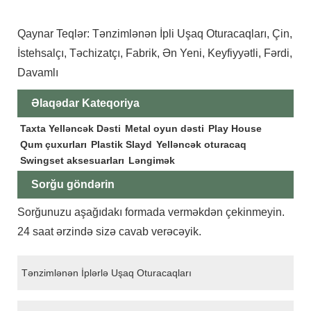
Qaynar Teqlər: Tənzimlənən İpli Uşaq Oturacaqları, Çin,
İstehsalçı, Təchizatçı, Fabrik, Ən Yeni, Keyfiyyətli, Fərdi,
Davamlı
Əlaqədar Kateqoriya
Taxta Yelləncək Dəsti
Metal oyun dəsti
Play House
Qum çuxurları
Plastik Slayd
Yelləncək oturacaq
Swingset aksesuarları
Ləngimək
Sorğu göndərin
Sorğunuzu aşağıdakı formada verməkdən çekinmeyin.
24 saat ərzində sizə cavab verəcəyik.