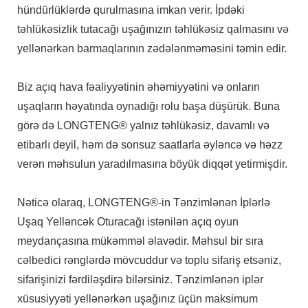
hündürlüklərdə qurulmasına imkan verir. İpdəki
təhlükəsizlik tutacağı uşağınızın təhlükəsiz qalmasını və
yellənərkən barmaqlarının zədələnməməsini təmin edir.
Biz açıq hava fəaliyyətinin əhəmiyyətini və onların
uşaqların həyatında oynadığı rolu başa düşürük. Buna
görə də LONGTENG® yalnız təhlükəsiz, davamlı və
etibarlı deyil, həm də sonsuz saatlarla əyləncə və həzz
verən məhsulun yaradılmasına böyük diqqət yetirmişdir.
Nəticə olaraq, LONGTENG®-in Tənzimlənən İplərlə
Uşaq Yelləncək Oturacağı istənilən açıq oyun
meydançasına mükəmməl əlavədir. Məhsul bir sıra
cəlbedici rənglərdə mövcuddur və toplu sifariş etsəniz,
sifarişinizi fərdiləşdirə bilərsiniz. Tənzimlənən iplər
xüsusiyyəti yellənərkən uşağınız üçün maksimum