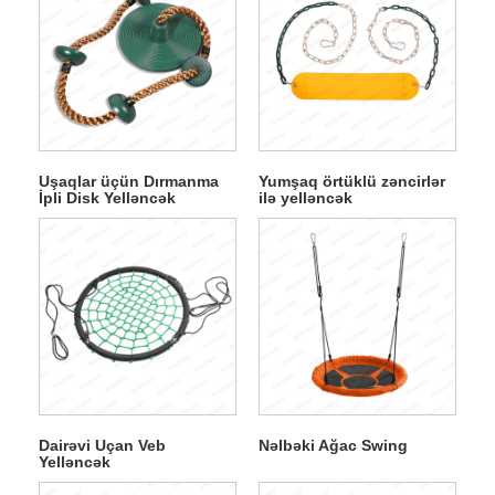
Uşaqlar üçün Dırmanma
Yumşaq örtüklü zəncirlər
İpli Disk Yelləncək
ilə yelləncək
Dairəvi Uçan Veb
Nəlbəki Ağac Swing
Yelləncək