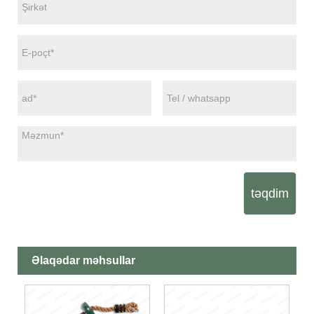
təqdim
Əlaqədar məhsullar