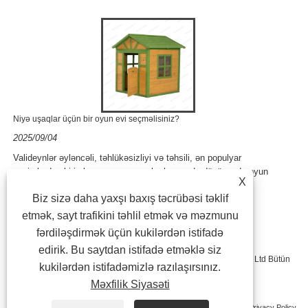
Niyə uşaqlar üçün bir oyun evi seçməlisiniz?
2025/09/04
Valideynlər əyləncəli, təhlükəsizliyi və təhsili, ən populyar
seçimlərdən biri olan açıq oyuncaqlar haqqında düşünəndə oyun
X
evidir. Uşaqların oynaması......
Biz sizə daha yaxşı baxış təcrübəsi təklif
etmək, sayt trafikini təhlil etmək və məzmunu
fərdiləşdirmək üçün kukilərdən istifadə
edirik. Bu saytdan istifadə etməklə siz
Müəllif hüquqları © 2023 Ningbo Longteng Açıq məhsulları Co, Ltd Bütün
kukilərdən istifadəmizlə razılaşırsınız.
Məxfilik Siyasəti
hüquqlar qorunur.
Bağlantılar
Sitemap
RSS
XML
Privacy Policy