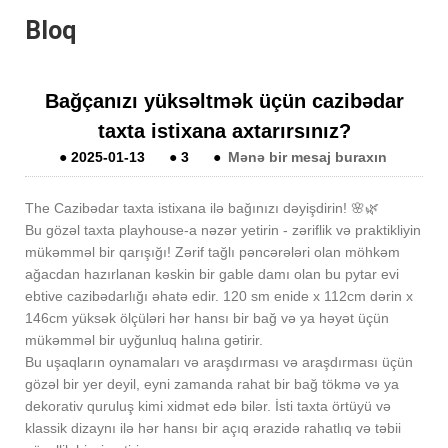
Bloq
Bağçanızı yüksəltmək üçün cazibədar
taxta istixana axtarırsınız?
●
2025-01-13
●
3
●
Mənə bir mesaj buraxın
The Cazibədar taxta istixana ilə bağınızı dəyişdirin! 🌸🌿
Bu gözəl taxta playhouse-a nəzər yetirin - zəriflik və praktikliyin
mükəmməl bir qarışığı! Zərif tağlı pəncərələri olan möhkəm
ağacdan hazırlanan kəskin bir gable damı olan bu pytar evi
ebtive cazibədarlığı əhatə edir. 120 sm enide x 112cm dərin x
146cm yüksək ölçüləri hər hansı bir bağ və ya həyət üçün
mükəmməl bir uyğunluq halına gətirir.
Bu uşaqların oynamaları və araşdırması və araşdırması üçün
gözəl bir yer deyil, eyni zamanda rahat bir bağ tökmə və ya
dekorativ quruluş kimi xidmət edə bilər. İsti taxta örtüyü və
klassik dizaynı ilə hər hansı bir açıq ərazidə rahatlıq və təbii