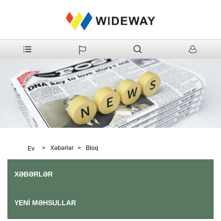
>
Xəbərlər
>
Bloq
Ev
XƏBƏRLƏR
YENI MƏHSULLAR