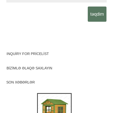
təqdim
INQUIRY FOR PRICELIST
BIZIMLƏ ƏLAQƏ SAXLAYIN
SON XƏBƏRLƏR