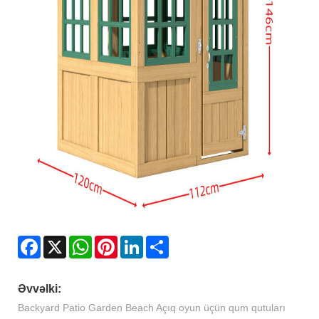
Facebook
X
WhatsApp
Pinterest
LinkedIn
Share
Əvvəlki:
Backyard Patio Garden Beach Açıq oyun üçün qum qutuları