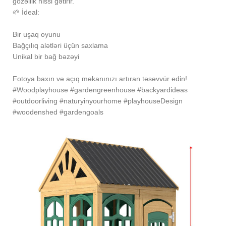
gözəllik hissi gətirir.
🌱 İdeal:
Bir uşaq oyunu
Bağçılıq alətləri üçün saxlama
Unikal bir bağ bəzəyi
Fotoya baxın və açıq məkanınızı artıran təsəvvür edin!
#Woodplayhouse #gardengreenhouse #backyardideas
#outdoorliving #naturyinyourhome #playhouseDesign
#woodenshed #gardengoals