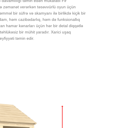
ə davamlılığı təmin edən mükafatlı Fir
iyə zəmanət verərkən təsəvvürlü oyun üçün
mməl bir süfrə və skamyanı ilə birlikdə kiçik bir
 dam, həm cazibədarlıq, həm də funksionallıq
yan hamar kənarları üçün hər bir detal diqqətlə
təhlükəsiz bir mühit yaradır. Xarici uşaq
eyfiyyəti təmin edir.