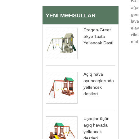
Bu u
ağa
geni
YENI MƏHSULLAR
lava
əlav
Dragon-Great
cila
Skye Taxta
məhs
Yelləncək Dəsti
Açıq hava
oyuncaqlarında
yelləncək
dəstləri
Uşaqlar üçün
açıq havada
yelləncək
dəstləri