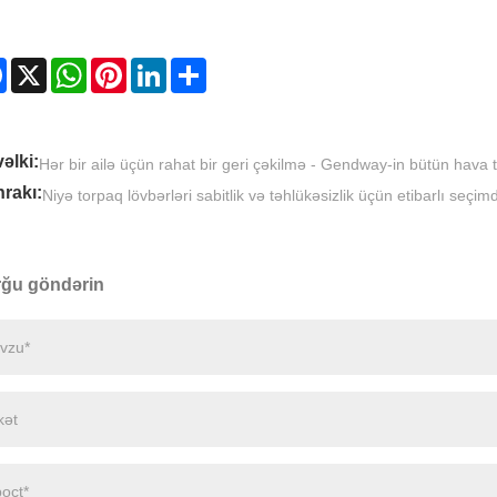
Facebook
X
WhatsApp
Pinterest
LinkedIn
Share
əlki:
Hər bir ailə üçün rahat bir geri çəkilmə - Gendway-in bütün hava 
rakı:
Niyə torpaq lövbərləri sabitlik və təhlükəsizlik üçün etibarlı seçim
ğu göndərin