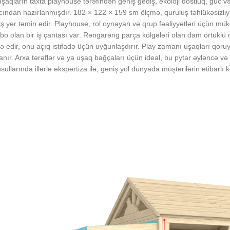
şaqların taxta playhouse tərəfindən geniş gediş, ekoloji dostluq, güc v
cından hazırlanmışdır. 182 × 122 × 159 sm ölçmə, quruluş təhlükəsizl
ş yer təmin edir. Playhouse, rol oynayan və qrup fəaliyyətləri üçün mükə
bo olan bir iş çantası var. Rəngarəng parça kölgələri olan dam örtüklü
ə edir, onu açıq istifadə üçün uyğunlaşdırır. Play zamanı uşaqları qoru
lanır. Arxa tərəflər və ya uşaq bağçaları üçün ideal, bu pytar əyləncə və 
ullarında illərlə ekspertiza ilə, geniş yol dünyada müştərilərin etibarlı k