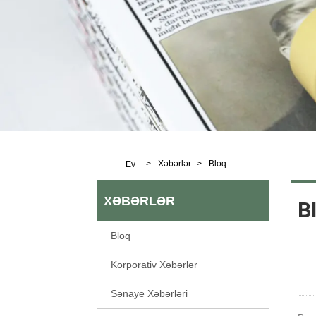
>
Xəbərlər
>
Bloq
Ev
XƏBƏRLƏR
B
Bloq
Korporativ Xəbərlər
Sənaye Xəbərləri