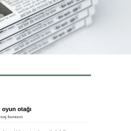
Live
 oyun otağı
saj buraxın