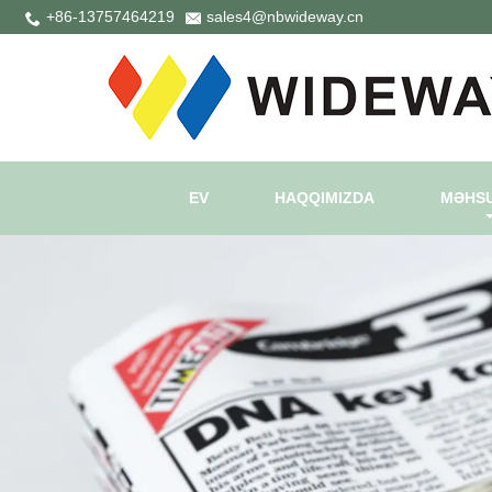
+86-13757464219
sales4@nbwideway.cn
EV
HAQQIMIZDA
MƏHS