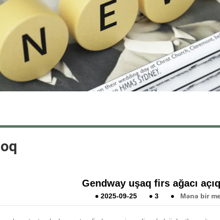
loq
Gendway uşaq firs ağacı açıq
●
2025-09-25
●
3
●
Mənə bir me