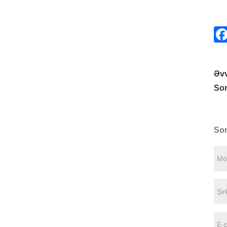
Əvv
Son
Sor