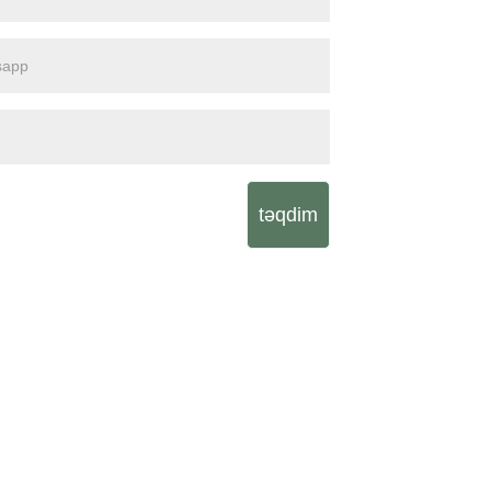
təqdim