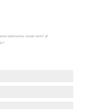
taxta kabinəsinə cavab verin! 🌿
dir?