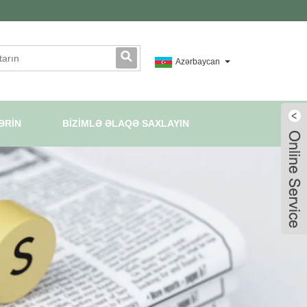
Azərbaycan
ƏRIN
BIZIMLƏ ƏLAQƏ SAXLAYIN