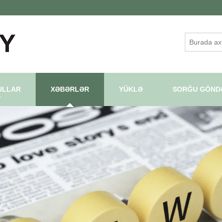
ULLAR
XƏBƏRLƏR
YÜKLƏ
SORĞU GÖND