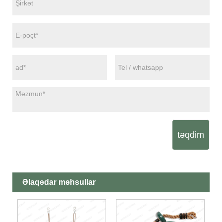
təqdim
Əlaqədar məhsullar