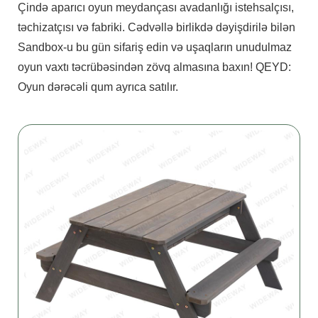
Çində aparıcı oyun meydançası avadanlığı istehsalçısı,
təchizatçısı və fabriki. Cədvəllə birlikdə dəyişdirilə bilən
Sandbox-u bu gün sifariş edin və uşaqların unudulmaz
oyun vaxtı təcrübəsindən zövq almasına baxın! QEYD:
Oyun dərəcəli qum ayrıca satılır.