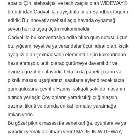
aparıcı Çin istehsalçısı və təchizatçısı olan WIDEWAY®
brendindən Cədvəl ilə dəyişdirilə bilən Sandbox təqdim
edirik. Bu innovativ məhsul açıq havada oynamağı
sevən hər iki uşaq üçün mükəmməldir.
Cədvəl ilə bu konvertasiya edilə bilən qum qutusu üçün
bu, yığcam həyət və ya verandalar üçün ideal olan, kiçik
ayaq izi olan çoxməqsədli elementdir. Çin küknarından
hazırlanmışdır, təbii olaraq çürüməyə davamlıdır və
evinizə gözəl bir əlavədir. Orta taxta paneli çıxarın və
piknik masası uşaqlarınızı saatlarla əyləndirəcək taxta
qum qutusuna çevrilir. Hamısı səliqəli şəkildə masanın
altında yerləşir. Qoy onların yaradıcılığı çılğınlaşsın,
qazma, tikinti və qumda unikal formalar yaratmağa
imkan verin.
Bu gözəl piknik masası ilə sənətkarlığa, oyunlara və ya
yaradıcı yeməklərə ilham verin! MADE IN WIDEWAY,