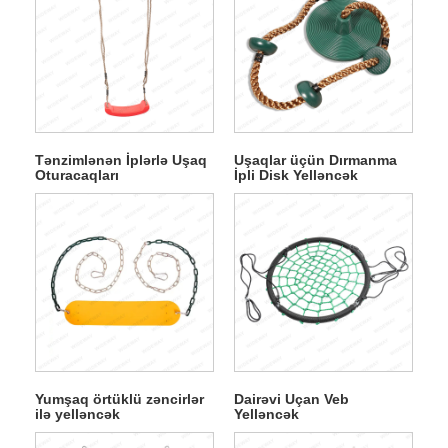
Tənzimlənən İplərlə Uşaq
Uşaqlar üçün Dırmanma
Oturacaqları
İpli Disk Yelləncək
Yumşaq örtüklü zəncirlər
Dairəvi Uçan Veb
ilə yelləncək
Yelləncək