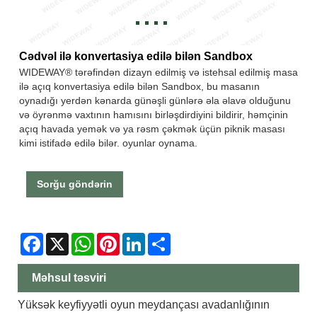
Cədvəl ilə konvertasiya edilə bilən Sandbox
WIDEWAY® tərəfindən dizayn edilmiş və istehsal edilmiş masa
ilə açıq konvertasiya edilə bilən Sandbox, bu masanın
oynadığı yerdən kənarda günəşli günlərə əla əlavə olduğunu
və öyrənmə vaxtının hamısını birləşdirdiyini bildirir, həmçinin
açıq havada yemək və ya rəsm çəkmək üçün piknik masası
kimi istifadə edilə bilər. oyunlar oynama.
Sorğu göndərin
Facebook
X
WhatsApp
Pinterest
LinkedIn
Share
Məhsul təsviri
Yüksək keyfiyyətli oyun meydançası avadanlığının