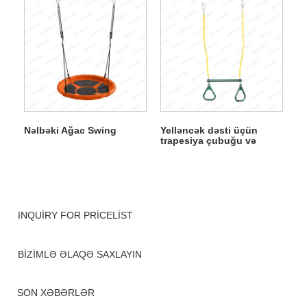
Nəlbəki Ağac Swing
Yelləncək dəsti üçün
trapesiya çubuğu və
üzüklər
INQUIRY FOR PRICELIST
BIZIMLƏ ƏLAQƏ SAXLAYIN
SON XƏBƏRLƏR