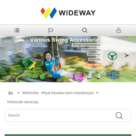
>
Məhsullar
>
Açıq havada oyun meydançası
>
Ev
Yelləncək oturacaq