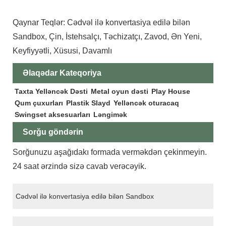
Qaynar Teqlər: Cədvəl ilə konvertasiya edilə bilən
Sandbox, Çin, İstehsalçı, Təchizatçı, Zavod, Ən Yeni,
Keyfiyyətli, Xüsusi, Davamlı
Əlaqədar Kateqoriya
Taxta Yelləncək Dəsti
Metal oyun dəsti
Play House
Qum çuxurları
Plastik Slayd
Yelləncək oturacaq
Swingset aksesuarları
Ləngimək
Sorğu göndərin
Sorğunuzu aşağıdakı formada verməkdən çekinmeyin.
24 saat ərzində sizə cavab verəcəyik.