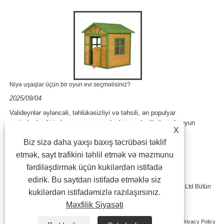
Niyə uşaqlar üçün bir oyun evi seçməlisiniz?
2025/09/04
Valideynlər əyləncəli, təhlükəsizliyi və təhsili, ən populyar
seçimlərdən biri olan açıq oyuncaqlar haqqında düşünəndə oyun
X
evidir. Uşaqların oynaması......
Biz sizə daha yaxşı baxış təcrübəsi təklif
etmək, sayt trafikini təhlil etmək və məzmunu
fərdiləşdirmək üçün kukilərdən istifadə
edirik. Bu saytdan istifadə etməklə siz
Müəllif hüquqları © 2023 Ningbo Longteng Açıq məhsulları Co, Ltd Bütün
kukilərdən istifadəmizlə razılaşırsınız.
Məxfilik Siyasəti
hüquqlar qorunur.
Bağlantılar
Sitemap
RSS
XML
Privacy Policy